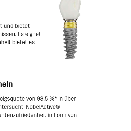
et und bietet
issen. Es eignet
heit bietet es
heln
folgsquote von 98,5 %* in über
untersucht. NobelActive®
ientenzufriedenheit in Form von