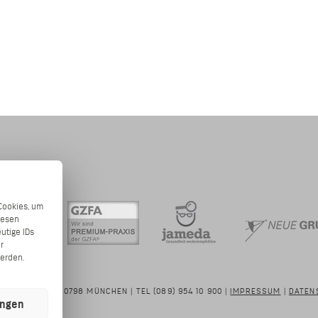
Cookies, um
iesen
utige IDs
r
erden.
RASSE 39 | 80798 MÜNCHEN | TEL (089) 954 10 900 |
IMPRESSUM
|
DATEN
ungen