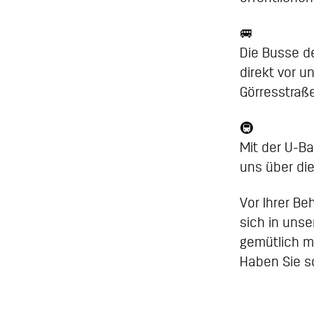
🚐
Die Busse de
direkt vor u
Görresstraße
🚇
Mit der U-Ba
uns über die
Vor Ihrer B
sich in uns
gemütlich m
Haben Sie s