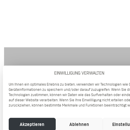
EINWILLIGUNG VERWALTEN
Um Ihnen ein optimales Erlebnis zu bieten, verwenden wir Technologien wie 
Geräteinformationen zu speichern und/oder darauf zuzugreifen. Wenn Sie d
Technologien zustimmen, können wir Daten wie das Surfverhalten oder einde
auf dieser Website verarbeiten. Wenn Sie Ihre Einwillligung nicht erteilen ode
zurückziehen, können bestimmte Merkmale und Funktionen beeinträchtigt w
©2026 DR. WENNINGER IMPLANTOLOGIE | GÖRRESST
Akzeptieren
Ablehnen
Einstell