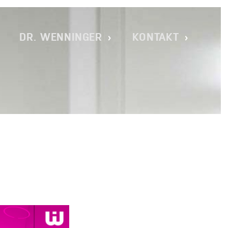
TADT _ DR. CHRISTOPH WENNINGE
DR. WENNINGER
KONTAKT