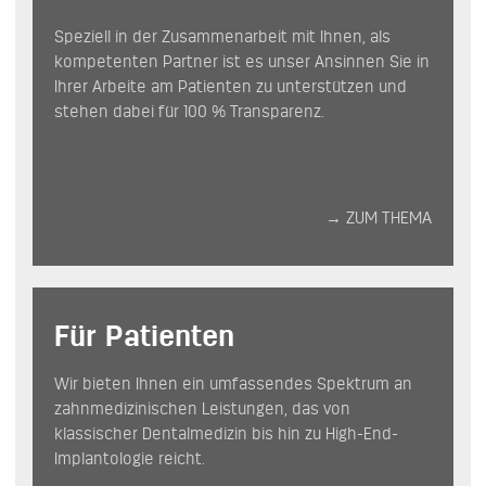
Speziell in der Zusam­men­ar­beit mit Ihnen, als
kom­pe­ten­ten Part­ner ist es unser An­sin­nen Sie in
Ihrer Arbeite am Patien­ten zu unter­stützen und
stehen dabei für 100 % Transparenz.
→ ZUM THEMA
Für Patienten
Wir bieten Ihnen ein umfassendes Spektrum an
zahnmedizinischen Leistungen, das von
klassischer Dentalmedizin bis hin zu High-End-
Implantologie reicht.