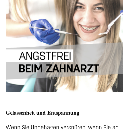
𝐆𝐞𝐥𝐚𝐬𝐬𝐞𝐧𝐡𝐞𝐢𝐭 𝐮𝐧𝐝 𝐄𝐧𝐭𝐬𝐩𝐚𝐧𝐧𝐮𝐧𝐠
Wenn Sie Unbehagen verspüren, wenn Sie an