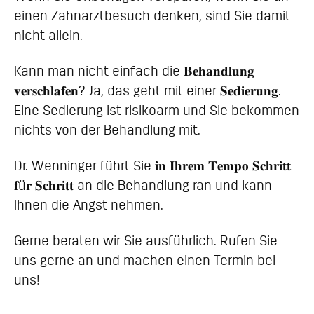
einen Zahnarztbesuch denken, sind Sie damit
nicht allein.
Kann man nicht einfach die 𝐁𝐞𝐡𝐚𝐧𝐝𝐥𝐮𝐧𝐠
𝐯𝐞𝐫𝐬𝐜𝐡𝐥𝐚𝐟𝐞𝐧? Ja, das geht mit einer 𝐒𝐞𝐝𝐢𝐞𝐫𝐮𝐧𝐠.
Eine Sedierung ist risikoarm und Sie bekommen
nichts von der Behandlung mit.
Dr. Wenninger führt Sie 𝐢𝐧 𝐈𝐡𝐫𝐞𝐦 𝐓𝐞𝐦𝐩𝐨 𝐒𝐜𝐡𝐫𝐢𝐭𝐭
𝐟ü𝐫 𝐒𝐜𝐡𝐫𝐢𝐭𝐭 an die Behandlung ran und kann
Ihnen die Angst nehmen.
Gerne beraten wir Sie ausführlich. Rufen Sie
uns gerne an und machen einen Termin bei
uns!