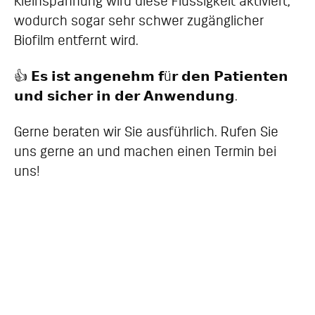
Kleinspannung wird diese Flüssigkeit aktiviert,
wodurch sogar sehr schwer zugänglicher
Biofilm entfernt wird.
👍 𝗘𝘀 𝗶𝘀𝘁 𝗮𝗻𝗴𝗲𝗻𝗲𝗵𝗺 𝗳ü𝗿 𝗱𝗲𝗻 𝗣𝗮𝘁𝗶𝗲𝗻𝘁𝗲𝗻
𝘂𝗻𝗱 𝘀𝗶𝗰𝗵𝗲𝗿 𝗶𝗻 𝗱𝗲𝗿 𝗔𝗻𝘄𝗲𝗻𝗱𝘂𝗻𝗴.
Gerne beraten wir Sie ausführlich. Rufen Sie
uns gerne an und machen einen Termin bei
uns!