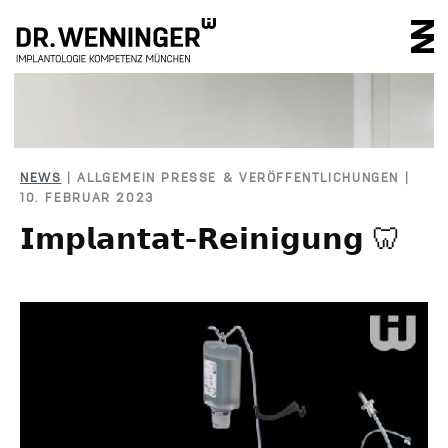
IMPLANTOLOGIE 
NEWS
| ALLGEMEIN PRESSE & VERÖFFENTLICHUNGEN |
10. FEBRUAR 2023
𝗜𝗺𝗽𝗹𝗮𝗻𝘁𝗮𝘁-𝗥𝗲𝗶𝗻𝗶𝗴𝘂𝗻𝗴 🦷