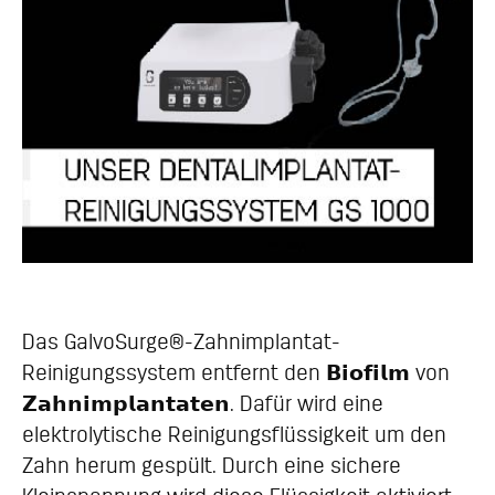
Das GalvoSurge®-Zahnimplantat-
Reinigungssystem entfernt den 𝗕𝗶𝗼𝗳𝗶𝗹𝗺 von
𝗭𝗮𝗵𝗻𝗶𝗺𝗽𝗹𝗮𝗻𝘁𝗮𝘁𝗲𝗻. Dafür wird eine
elektrolytische Reinigungsflüssigkeit um den
Zahn herum gespült. Durch eine sichere