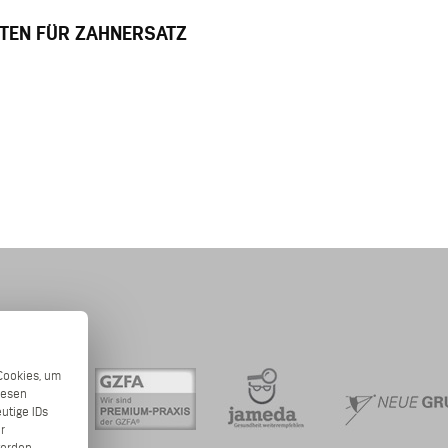
TEN FÜR ZAHNERSATZ
Cookies, um
iesen
utige IDs
r
erden.