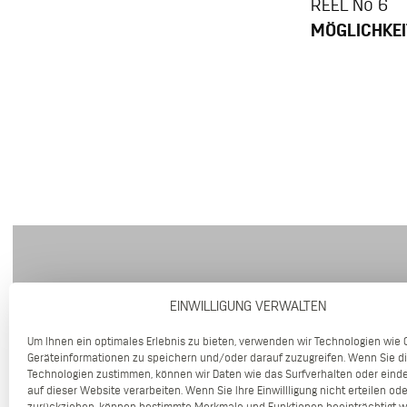
REEL No 6
MÖGLICHKEI
EINWILLIGUNG VERWALTEN
Um Ihnen ein optimales Erlebnis zu bieten, verwenden wir Technologien wie 
Geräteinformationen zu speichern und/oder darauf zuzugreifen. Wenn Sie d
Technologien zustimmen, können wir Daten wie das Surfverhalten oder einde
auf dieser Website verarbeiten. Wenn Sie Ihre Einwillligung nicht erteilen ode
zurückziehen, können bestimmte Merkmale und Funktionen beeinträchtigt w